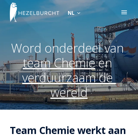
Overslaan
naar
NL
Homepagina
content
Word onderdeel van 
team Chemie
 en 
verduurzaam de 
wereld
Team Chemie werkt aan 