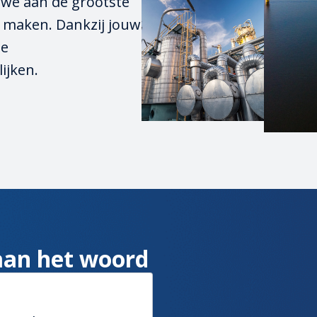
we aan de grootste 
 maken. Dankzij jouw 
e 
ijken.
 aan het woord