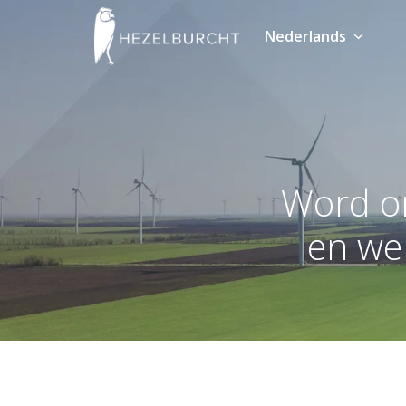
Overslaan
naar
Nederlands
Homepagina
content
Word o
en we