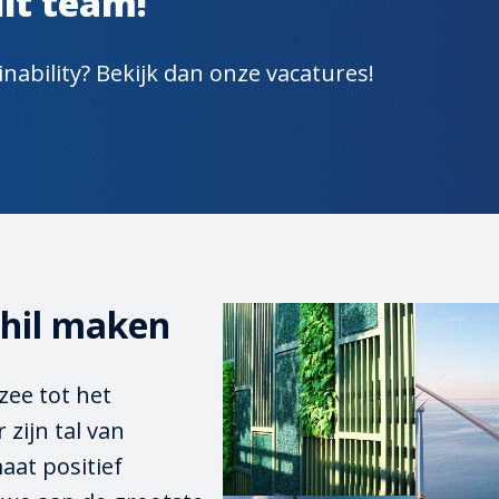
it team!
nability? Bekijk dan onze vacatures!
chil maken
ee tot het 
ijn tal van 
at positief 