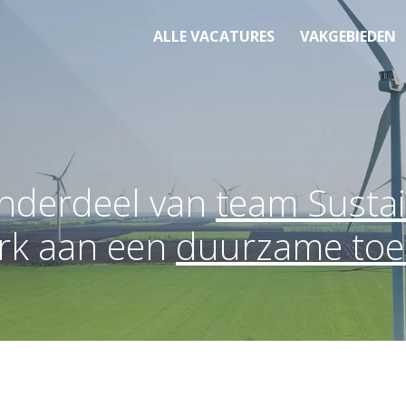
ALLE VACATURES
VAKGEBIEDEN
nderdeel van 
team Sustai
rk aan een 
duurzame to