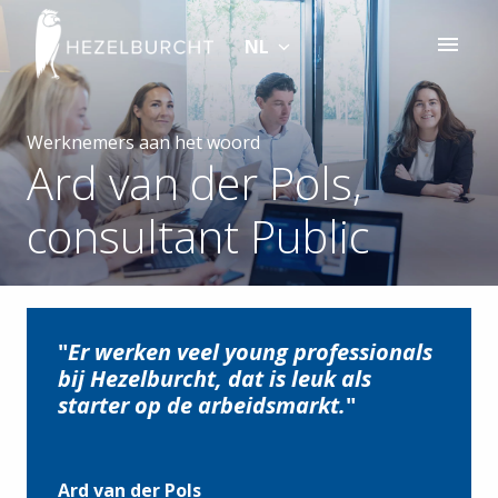
Overslaan
naar
NL
Homepagina
content
Werknemers aan het woord
Ard van der Pols, 
consultant Public
"
Er werken veel young professionals 
bij Hezelburcht, dat is leuk als 
starter op de arbeidsmarkt.