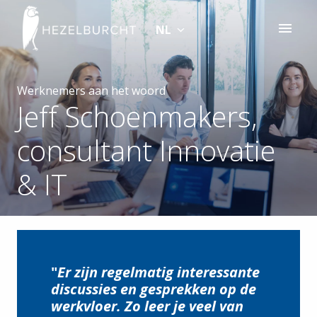
Overslaan
naar
NL
Homepagina
content
Werknemers aan het woord
Jeff Schoenmakers,

consultant Innovatie 
& IT 
"
Er zijn regelmatig interessante 
discussies en gesprekken op de 
werkvloer. Zo leer je veel van 