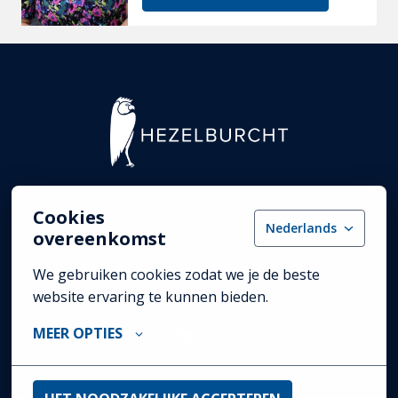
Homepagina
Alle vacatures
Cookies
Nederlands
overeenkomst
Vakgebieden
We gebruiken cookies zodat we je de beste 
Over Hezelburcht
website ervaring te kunnen bieden.
MEER OPTIES